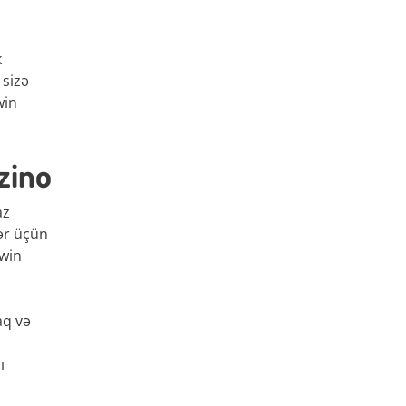
k
 sizə
win
zino
az
lər üçün
1win
aq və
ı