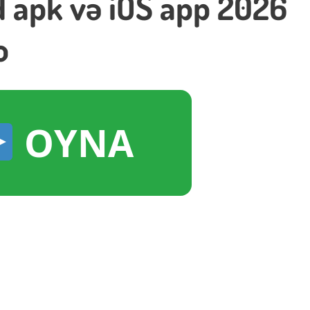
d apk və iOS app 2026
o
OYNA