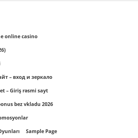
he online casino
26)
i
йт – вход и зеркало
 – Giriş rəsmi sayt
 bonus bez vkladu 2026
promosyonlar
Oyunları
Sample Page