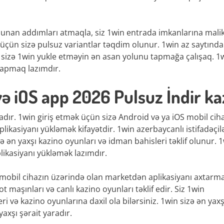
lunan addımları atmaqla, siz 1win entrada imkanlarına mali
üçün sizə pulsuz variantlar təqdim olunur. 1win az saytında
sizə 1win yukle etməyin ən asan yolunu tapmağa çalışaq. 1
 tapmaq lazımdır.
və iOS app 2026 Pulsuz İndir ka
adır. 1win giriş etmək üçün sizə Android və ya iOS mobil cih
likasiyanı yükləmək kifayətdir. 1win azerbaycanlı istifadəçi
ə ən yaxşı kazino oyunları və idman bahisleri təklif olunur. 
ikasiyanı yükləmək lazımdır.
z mobil cihazın üzərində olan marketdən aplikasiyanı axtarm
t maşınları və canlı kazino oyunları təklif edir. Siz 1win
ri və kazino oyunlarına daxil ola bilərsiniz. 1win sizə ən yaxş
axşı şərait yaradır.