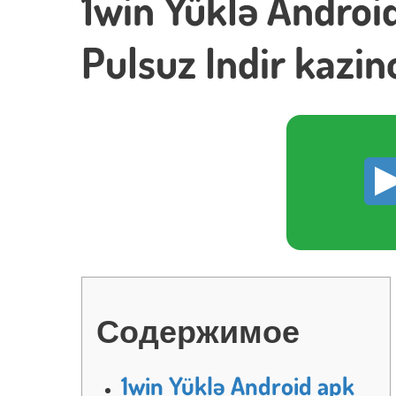
1win Yüklə Androi
Pulsuz Indir kazin
Содержимое
1win Yüklə Android apk