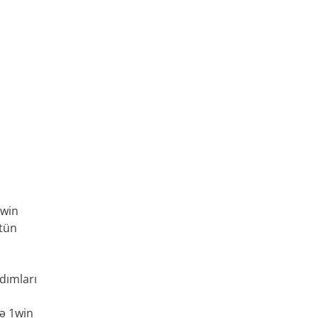
1win
ütün
dımları
zə 1win