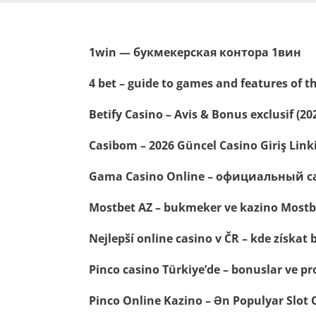
Skip
1win — букмекерская контора 1вин
to
content
4 bet – guide to games and features of t
Betify Casino – Avis & Bonus exclusif (20
Casibom – 2026 Güncel Casino Giriş Link
Gama Casino Online – официальный са
Mostbet AZ – bukmeker ve kazino Mostbet
Nejlepší online casino v ČR – kde získat
Pinco casino Türkiye’de – bonuslar ve 
Pinco Online Kazino – Ən Populyar Slot 