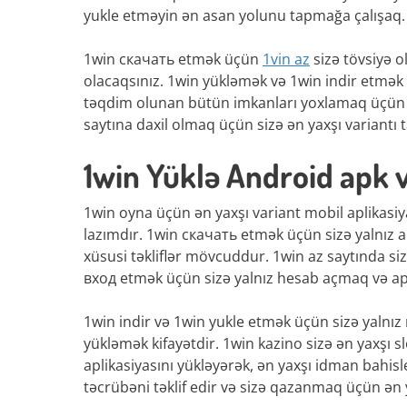
yukle etməyin ən asan yolunu tapmağa çalışaq.
1win скачать etmək üçün
1vin az
sizə tövsiyə o
olacaqsınız. 1win yükləmək və 1win indir etmək 
təqdim olunan bütün imkanları yoxlamaq üçün 
saytına daxil olmaq üçün sizə ən yaxşı variantı
1win Yüklə Android apk 
1win oyna üçün ən yaxşı variant mobil aplikasiy
lazımdır. 1win скачать etmək üçün sizə yalnız ap
xüsusi təkliflər mövcuddur. 1win az saytında siz
вход etmək üçün sizə yalnız hesab açmaq və apl
1win indir və 1win yukle etmək üçün sizə yalnı
yükləmək kifayətdir. 1win kazino sizə ən yaxşı slo
aplikasiyasını yükləyərək, ən yaxşı idman bahisle
təcrübəni təklif edir və sizə qazanmaq üçün ən y