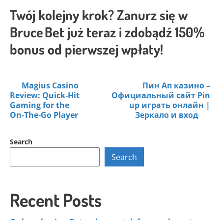
Twój kolejny krok? Zanurz się w
Bruce Bet już teraz i zdobądź 150%
bonus od pierwszej wpłaty!
Posts
Magius Casino
Пин Ап казино –
Review: Quick‑Hit
Официальный сайт Pin
navigation
Gaming for the
up играть онлайн |
On‑The‑Go Player
Зеркало и вход
Search
Search
Recent Posts