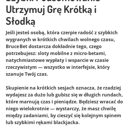
Utrzymuj Grę Krótką i
Słodką
Jeśli jesteś osobą, która czerpie radość z szybkich
wygranych w krótkich chwilach wolnego czasu,
Bruce Bet dostarcza dokładnie tego, czego
potrzebujesz: sloty mobilne z micro‑betami,
natychmiastowe wypłaty i wsparcie w czasie
rzeczywistym — wszystko w interfejsie, który
szanuje Twój czas.
Skupienie na krótkich sesjach oznacza, że rzadziej
wydajesz za dużo lub gubisz się w długich rundach,
które marnują czas i pieniądze. Będziesz wracać do
niego wielokrotnie — wystarczy, że masz chwilę
między zadaniami, by cieszyć się kolejnym spinem
lub szybkimi rękami blackjacka.