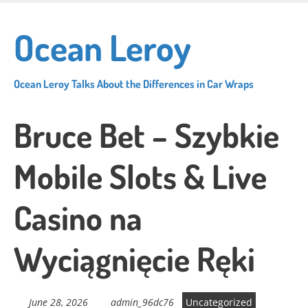
Skip
to
Ocean Leroy
main
content
Ocean Leroy Talks About the Differences in Car Wraps
Bruce Bet – Szybkie
Mobile Slots & Live
Casino na
Wyciągnięcie Ręki
June 28, 2026
admin_96dc76
Uncategorized