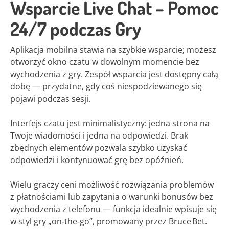
Wsparcie Live Chat – Pomoc
24/7 podczas Gry
Aplikacja mobilna stawia na szybkie wsparcie; możesz
otworzyć okno czatu w dowolnym momencie bez
wychodzenia z gry. Zespół wsparcia jest dostępny całą
dobę — przydatne, gdy coś niespodziewanego się
pojawi podczas sesji.
Interfejs czatu jest minimalistyczny: jedna strona na
Twoje wiadomości i jedna na odpowiedzi. Brak
zbędnych elementów pozwala szybko uzyskać
odpowiedzi i kontynuować grę bez opóźnień.
Wielu graczy ceni możliwość rozwiązania problemów
z płatnościami lub zapytania o warunki bonusów bez
wychodzenia z telefonu — funkcja idealnie wpisuje się
w styl gry „on‑the‑go”, promowany przez Bruce Bet.