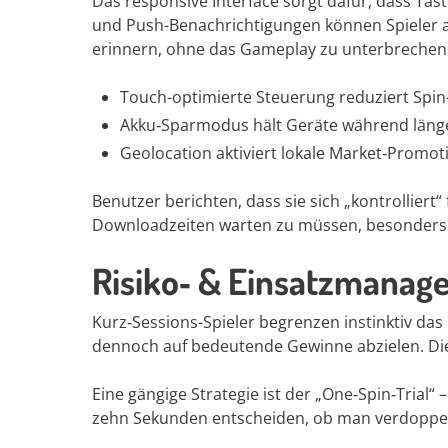
Das responsive Interface sorgt dafür, dass Tas
und Push-Benachrichtigungen können Spieler a
erinnern, ohne das Gameplay zu unterbrechen
Touch-optimierte Steuerung reduziert Spin
Akku‑Sparmodus hält Geräte während länge
Geolocation aktiviert lokale Market‑Promotio
Benutzer berichten, dass sie sich „kontrolliert“
Downloadzeiten warten zu müssen, besonders 
Risiko‑ & Einsatzmanag
Kurz‑Sessions-Spieler begrenzen instinktiv das 
dennoch auf bedeutende Gewinne abzielen. Dies
Eine gängige Strategie ist der „One‑Spin‑Trial“
zehn Sekunden entscheiden, ob man verdoppel