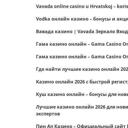
Vavada online casino u Hrvatskoj – kori
Vodka онлайн казино – бонусы и акц
Вавада казино | Vavada Зеркало Вхо
Гама казино онлайн – Gama Casino On
Гама казино онлайн – Gama Casino Onl
Где найти лучшие казино онлайн 202
Казино онлайн 2026 с быстрой реги
Куш казино онлайн – бонусы для нов
Лучшие казино онлайн 2026 для нов
экспертов
Пин Ап Казино – Официальный сайт Pi