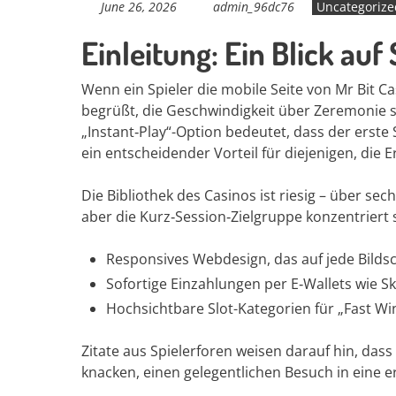
June 26, 2026
admin_96dc76
Uncategorize
Einleitung: Ein Blick auf
Wenn ein Spieler die mobile Seite von Mr Bit Ca
begrüßt, die Geschwindigkeit über Zeremonie st
„Instant‑Play“-Option bedeutet, dass der erst
ein entscheidender Vorteil für diejenigen, die 
Die Bibliothek des Casinos ist riesig – über se
aber die Kurz‑Session‑Zielgruppe konzentriert 
Responsives Webdesign, das auf jede Bildsc
Sofortige Einzahlungen per E‑Wallets wie Skr
Hochsichtbare Slot-Kategorien für „Fast Win
Zitate aus Spielerforen weisen darauf hin, dass 
knacken, einen gelegentlichen Besuch in eine 