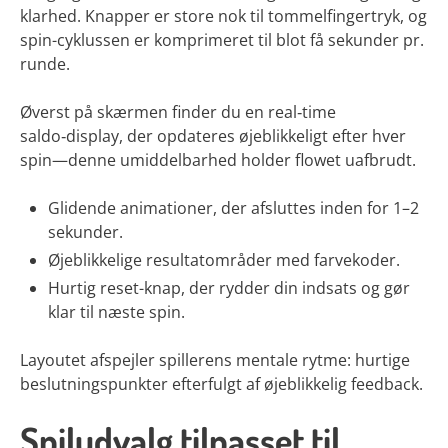
klarhed. Knapper er store nok til tommelfingertryk, og
spin-cyklussen er komprimeret til blot få sekunder pr.
runde.
Øverst på skærmen finder du en real‑time
saldo‑display, der opdateres øjeblikkeligt efter hver
spin—denne umiddelbarhed holder flowet uafbrudt.
Glidende animationer, der afsluttes inden for 1–2
sekunder.
Øjeblikkelige resultatområder med farvekoder.
Hurtig reset-knap, der rydder din indsats og gør
klar til næste spin.
Layoutet afspejler spillerens mentale rytme: hurtige
beslutningspunkter efterfulgt af øjeblikkelig feedback.
Spiludvalg tilpasset til