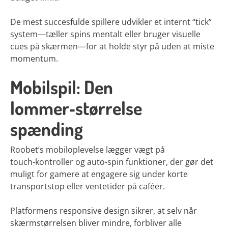
De mest succesfulde spillere udvikler et internt “tick”
system—tæller spins mentalt eller bruger visuelle
cues på skærmen—for at holde styr på uden at miste
momentum.
Mobilspil: Den
lommer‑størrelse
spænding
Roobet’s mobiloplevelse lægger vægt på
touch‑kontroller og auto‑spin funktioner, der gør det
muligt for gamere at engagere sig under korte
transportstop eller ventetider på caféer.
Platformens responsive design sikrer, at selv når
skærmstørrelsen bliver mindre, forbliver alle