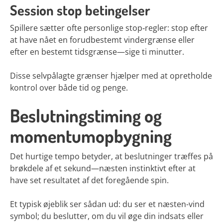
Session stop betingelser
Spillere sætter ofte personlige stop‑regler: stop efter
at have nået en forudbestemt vindergrænse eller
efter en bestemt tidsgrænse—sige ti minutter.
Disse selvpålagte grænser hjælper med at opretholde
kontrol over både tid og penge.
Beslutningstiming og
momentumopbygning
Det hurtige tempo betyder, at beslutninger træffes på
brøkdele af et sekund—næsten instinktivt efter at
have set resultatet af det foregående spin.
Et typisk øjeblik ser sådan ud: du ser et næsten-vind
symbol; du beslutter, om du vil øge din indsats eller