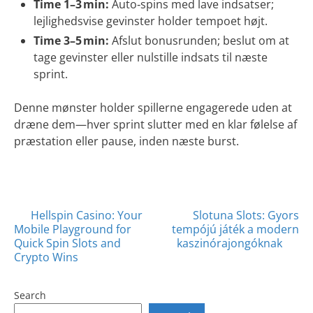
Time 1–3 min:
Auto‑spins med lave indsatser;
lejlighedsvise gevinster holder tempoet højt.
Time 3–5 min:
Afslut bonusrunden; beslut om at
tage gevinster eller nulstille indsats til næste
sprint.
Denne mønster holder spillerne engagerede uden at
dræne dem—hver sprint slutter med en klar følelse af
præstation eller pause, inden næste burst.
Posts
Hellspin Casino: Your
Slotuna Slots: Gyors
Mobile Playground for
tempójú játék a modern
navigation
Quick Spin Slots and
kaszinórajongóknak
Crypto Wins
Search