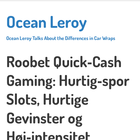
Skip
to
Ocean Leroy
main
content
Ocean Leroy Talks About the Differences in Car Wraps
Roobet Quick‑Cash
Gaming: Hurtig‑spor
Slots, Hurtige
Gevinster og
Høj‑intensitet