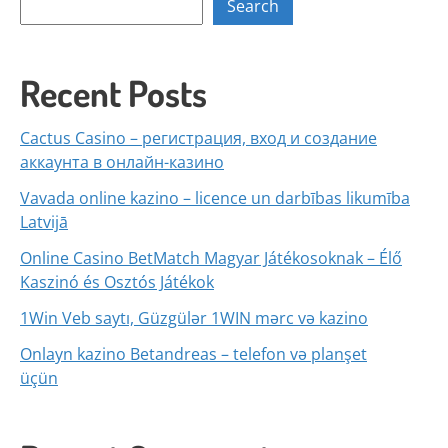
Search
Recent Posts
Cactus Casino – регистрация, вход и создание
аккаунта в онлайн-казино
Vavada online kazino – licence un darbības likumība
Latvijā
Online Casino BetMatch Magyar Játékosoknak – Élő
Kaszinó és Osztós Játékok
1Win Veb saytı, Güzgülər 1WIN mərc və kazino
Onlayn kazino Betandreas – telefon və planşet
üçün